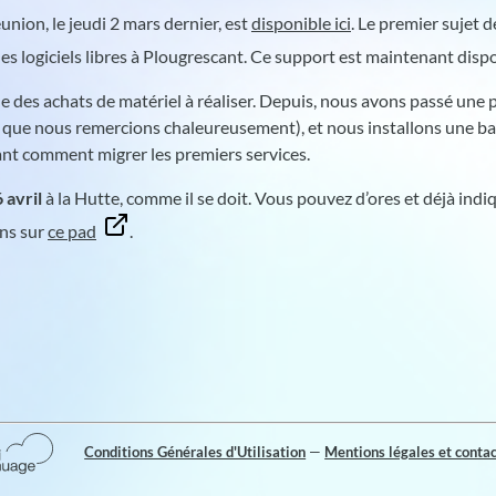
nion, le jeudi 2 mars dernier, est
disponible ici
. Le premier sujet d
des logiciels libres à Plougrescant. Ce support est maintenant disp
tude des achats de matériel à réaliser. Depuis, nous avons passé un
que nous remercions chaleureusement), et nous installons une bai
ant comment migrer les premiers services.
6 avril
à la Hutte, comme il se doit. Vous pouvez d’ores et déjà ind
ons sur
ce pad
.
Conditions Générales d'Utilisation
—
Mentions légales et conta