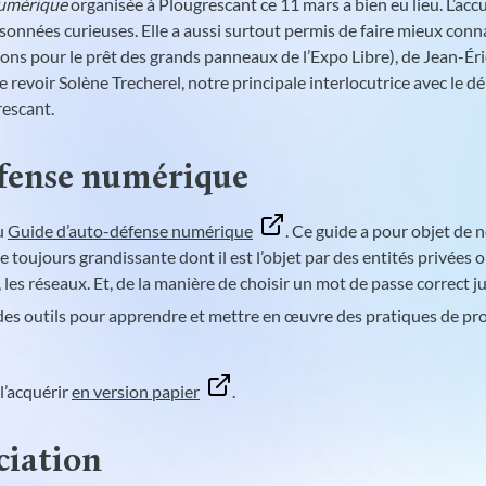
Numérique
organisée à Plougrescant ce 11 mars a bien eu lieu. L’accuei
sonnées curieuses. Elle a aussi surtout permis de faire mieux con
ns pour le prêt des grands panneaux de l’Expo Libre), de Jean-Éri
e revoir Solène Trecherel, notre principale interlocutrice avec le 
rescant.
éfense numérique
du
Guide d’auto-défense numérique
. Ce guide a pour objet de 
e toujours grandissante dont il est l’objet par des entités privées 
es réseaux. Et, de la manière de choisir un mot de passe correct jus
 et des outils pour apprendre et mettre en œuvre des pratiques de p
 l’acquérir
en version papier
.
ciation